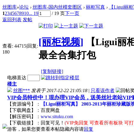
丝图库
»
论坛
›
丝图库-国内丝模套图区
›
丽柜写真
›
【Ligui丽
1
2
3
4
5
6
7
8
9
10
... 19
/ 19 页
下一页
返回列表
发帖
[丽柜视频]
【Ligui
查看:
44715
|
回复:
180
最全合集打包
[复制链接]
电梯直达
楼主
丝图***
发表于 2017-12-22 21:05:18
|
只看该作者
VIP会员特价中！现办理VIP会员，送美丝社老站VI
【资源编号】：
【Ligui丽柜写真】 2003-2013年丽柜珍
【下载网盘】：百度网盘
【解压密码】：
www.situku.com
【下载链接】：回复可见！
(VIP免回复 可查看所有板块 可
游客，如果您要查看本帖隐藏内容请
回复