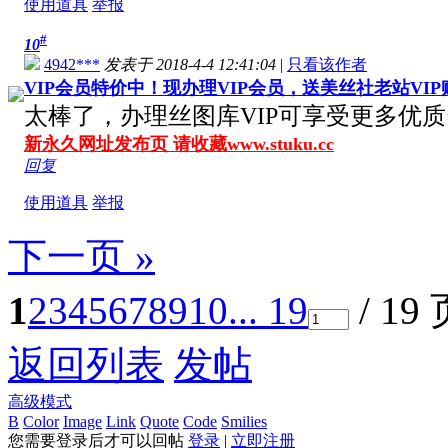
使用道具
举报
#
10
4942***
发表于 2018-4-4 12:41:04
|
只看该作者
VIP会员特价中！现办理VIP会员，送美丝社老站VI
太棒了，办理丝图库VIP可享受更多优
新永久网址发布页 请收藏www.stuku.cc
回复
使用道具
举报
下一页 »
1
2
3
4
5
6
7
8
9
10
... 19
/ 19
返回列表
发帖
高级模式
B
Color
Image
Link
Quote
Code
Smilies
您需要登录后才可以回帖
登录
|
立即注册