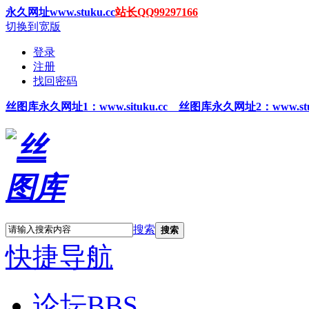
永久网址www.stuku.cc
站长QQ99297166
切换到宽版
登录
注册
找回密码
丝图
库永久网址1
：www.situku.cc 丝图库永久网址2：www.stu
搜索
搜索
快捷导航
论坛
BBS