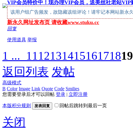
VIP会员特价中！现办理VIP会员，送美丝社老站VI
该用户组广告频发，故隐藏该组评论！请牢记本网站新永久网址：w
新永久网址发布页 请收藏www.stuku.cc
回复
使用道具
举报
1 ...
11
12
13
14
15
16
17
18
19
返回列表
发帖
高级模式
B
Color
Image
Link
Quote
Code
Smilies
您需要登录后才可以回帖
登录
|
立即注册
本版积分规则
回帖后跳转到最后一页
发表回复
关闭