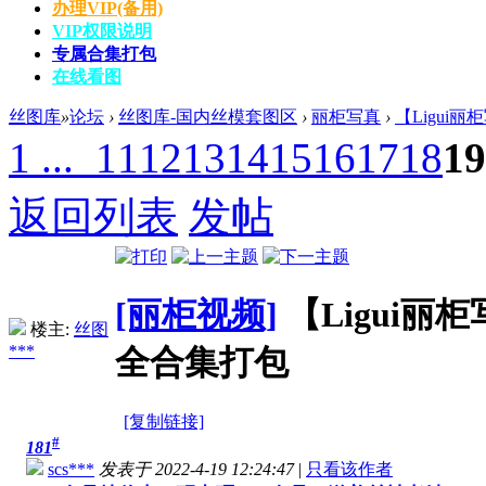
办理VIP(备用)
VIP权限说明
专属合集打包
在线看图
丝图库
»
论坛
›
丝图库-国内丝模套图区
›
丽柜写真
›
【Ligui丽
1 ...
11
12
13
14
15
16
17
18
19
返回列表
发帖
[丽柜视频]
【Ligui丽
楼主:
丝图
***
全合集打包
[复制链接]
#
181
scs***
发表于 2022-4-19 12:24:47
|
只看该作者