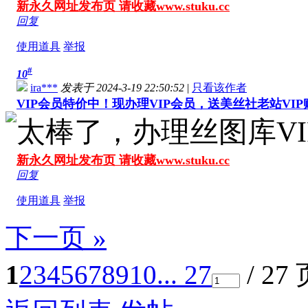
新永久网址发布页 请收藏www.stuku.cc
回复
使用道具
举报
#
10
ira***
发表于 2024-3-19 22:50:52
|
只看该作者
VIP会员特价中！现办理VIP会员，送美丝社老站VI
太棒了，办理丝图库V
新永久网址发布页 请收藏www.stuku.cc
回复
使用道具
举报
下一页 »
1
2
3
4
5
6
7
8
9
10
... 27
/ 27