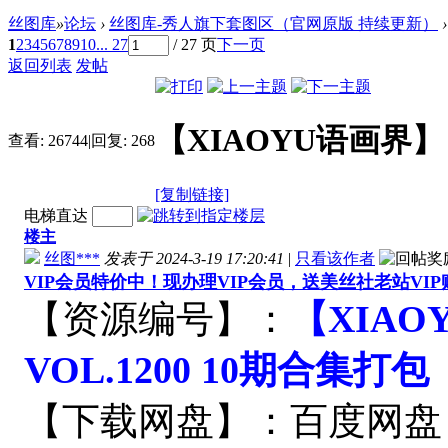
丝图库
»
论坛
›
丝图库-秀人旗下套图区（官网原版 持续更新）
›
1
2
3
4
5
6
7
8
9
10
... 27
/ 27 页
下一页
返回列表
发帖
【XIAOYU语画界】 V
查看:
26744
|
回复:
268
[复制链接]
电梯直达
楼主
丝图***
发表于 2024-3-19 17:20:41
|
只看该作者
VIP会员特价中！现办理VIP会员，送美丝社老站VI
【资源编号】：
【XIAOY
VOL.1200 10期合集打包
【下载网盘】：百度网盘