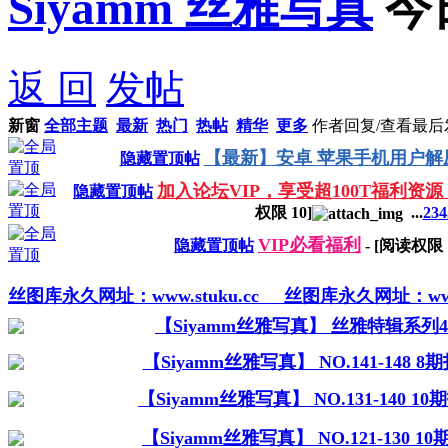
Siyamm 丝雅写真
今
返 回
发帖
新窗
全部主题
最新
热门
热帖
精华
更多
作者
回复/查看
最后
【最新】安卓 苹果手机用户解
隐藏置顶帖
加入论坛VIP，享受超100T福利资源
隐藏置顶帖
权限
10
]
...
2
3
4
VIP必看福利
隐藏置顶帖
- [阅读权限
丝图库永久网址：www.stuku.cc
丝图库永久网址：www.s
【Siyamm丝雅写真】 丝雅特辑系列
【Siyamm丝雅写真】 NO.141-148 
【Siyamm丝雅写真】 NO.131-140 1
【Siyamm丝雅写真】 NO.121-130 