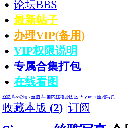
论坛
BBS
最新帖子
办理VIP(备用)
VIP权限说明
专属合集打包
在线看图
丝图库
»
论坛
›
丝图库-国内丝模套图区
›
Siyamm 丝雅写真
收藏本版
(
2
)
|
订阅