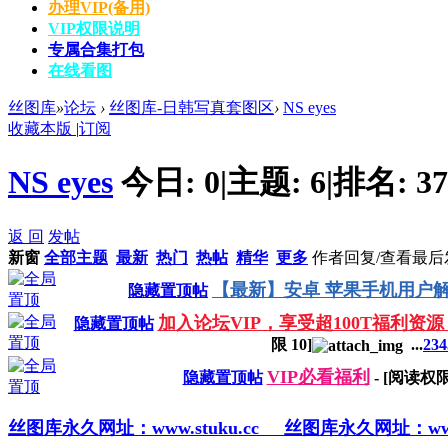
办理VIP(备用)
VIP权限说明
专属合集打包
在线看图
丝图库
»
论坛
›
丝图库-日韩写真套图区
›
NS eyes
收藏本版
|
订阅
NS eyes
今日:
0
|
主题:
6
|
排名:
37
返 回
发帖
新窗
全部主题
最新
热门
热帖
精华
更多
作者
回复/查看
最后
【最新】安卓 苹果手机用户解
隐藏置顶帖
加入论坛VIP，享受超100T福利资源
隐藏置顶帖
限
10
]
...
2
3
4
VIP必看福利
隐藏置顶帖
- [阅读权
丝图库永久网址：www.stuku.cc
丝图库永久网址：www.s