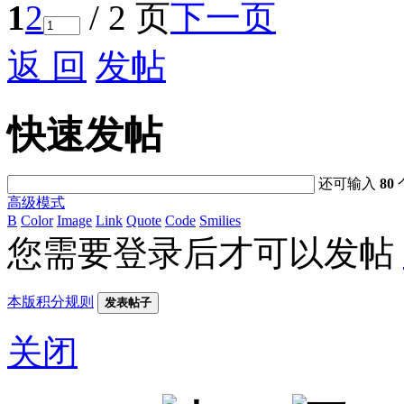
1
2
/ 2 页
下一页
返 回
发帖
快速发帖
还可输入
80
高级模式
B
Color
Image
Link
Quote
Code
Smilies
您需要登录后才可以发帖
本版积分规则
发表帖子
关闭