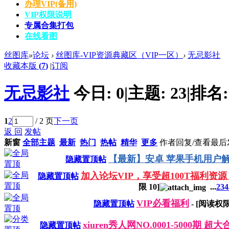
办理VIP(备用)
VIP权限说明
专属合集打包
在线看图
丝图库
»
论坛
›
丝图库-VIP资源典藏区（VIP一区）
›
无忌影社
收藏本版
(
7
)
|
订阅
无忌影社
今日:
0
|
主题:
23
|
排名
1
2
/ 2 页
下一页
返 回
发帖
新窗
全部主题
最新
热门
热帖
精华
更多
作者
回复/查看
最后
【最新】安卓 苹果手机用户解
隐藏置顶帖
加入论坛VIP，享受超100T福利资源
隐藏置顶帖
限
10
]
...
2
3
4
VIP必看福利
隐藏置顶帖
- [阅读权
xiuren秀人网NO.0001-5000期 
隐藏置顶帖