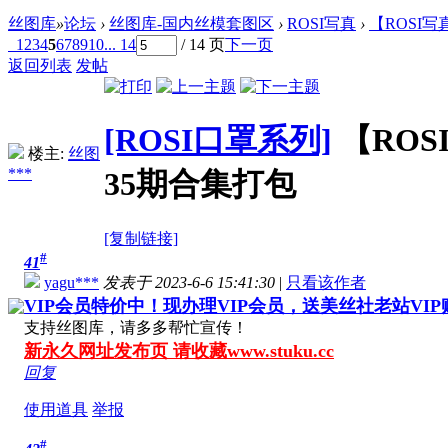
丝图库
»
论坛
›
丝图库-国内丝模套图区
›
ROSI写真
›
【ROSI写真
1
2
3
4
5
6
7
8
9
10
... 14
/ 14 页
下一页
返回列表
发帖
[ROSI口罩系列]
【ROSI
楼主:
丝图
***
35期合集打包
[复制链接]
#
41
yagu***
发表于 2023-6-6 15:41:30
|
只看该作者
VIP会员特价中！现办理VIP会员，送美丝社老站VI
支持丝图库，请多多帮忙宣传！
新永久网址发布页 请收藏www.stuku.cc
回复
使用道具
举报
#