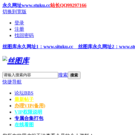
永久网址www.stuku.cc
站长QQ99297166
切换到宽版
登录
注册
找回密码
丝图
库永久网址1
：www.situku.cc 丝图库永久网址2：www.stu
搜索
搜索
快捷导航
论坛
BBS
最新帖子
办理VIP(备用)
VIP权限说明
专属合集打包
在线看图