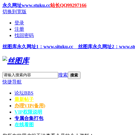
永久网址www.stuku.cc
站长QQ99297166
切换到宽版
登录
注册
找回密码
丝图
库永久网址1
：www.situku.cc 丝图库永久网址2：www.stu
搜索
搜索
快捷导航
论坛
BBS
最新帖子
办理VIP(备用)
VIP权限说明
专属合集打包
在线看图