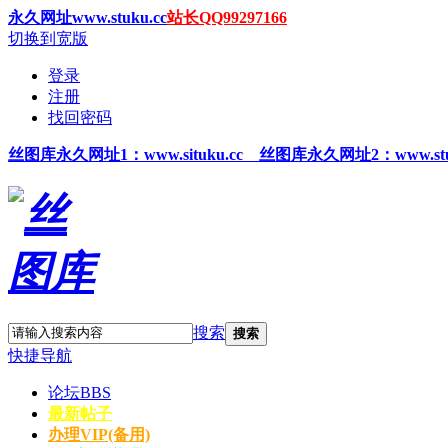
永久网址www.stuku.cc
站长QQ99297166
切换到宽版
登录
注册
找回密码
丝图
库永久网址1
：www.situku.cc 丝图库永久网址2：www.stu
搜索
搜索
快捷导航
论坛
BBS
最新帖子
办理VIP(备用)