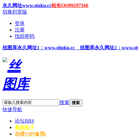
永久网址www.stuku.cc
站长QQ99297166
切换到宽版
登录
注册
找回密码
丝图
库永久网址1
：www.situku.cc 丝图库永久网址2：www.stu
搜索
搜索
快捷导航
论坛
BBS
最新帖子
办理VIP(备用)