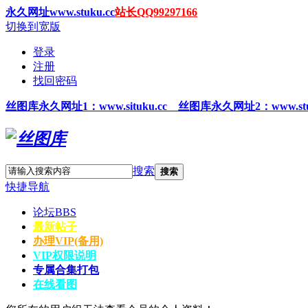
永久网址www.stuku.cc
站长QQ99297166
切换到宽版
登录
注册
找回密码
丝图
库永久网址1
：www.situku.cc 丝图库永久网址2：www.stu
搜索
搜索
快捷导航
论坛
BBS
最新帖子
办理VIP(备用)
VIP权限说明
专属合集打包
在线看图