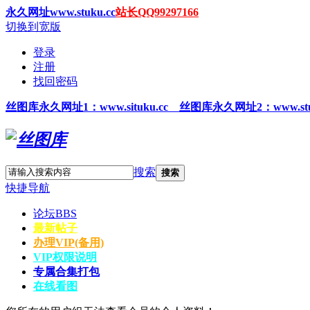
永久网址www.stuku.cc
站长QQ99297166
切换到宽版
登录
注册
找回密码
丝图
库永久网址1
：www.situku.cc 丝图库永久网址2：www.stu
搜索
搜索
快捷导航
论坛
BBS
最新帖子
办理VIP(备用)
VIP权限说明
专属合集打包
在线看图