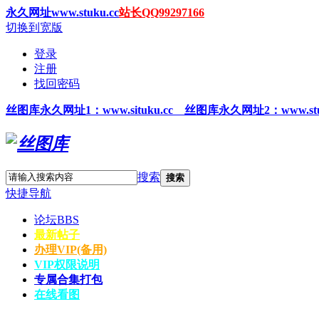
永久网址www.stuku.cc
站长QQ99297166
切换到宽版
登录
注册
找回密码
丝图
库永久网址1
：www.situku.cc 丝图库永久网址2：www.stu
搜索
搜索
快捷导航
论坛
BBS
最新帖子
办理VIP(备用)
VIP权限说明
专属合集打包
在线看图