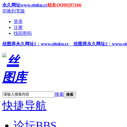
永久网址www.stuku.cc
站长QQ99297166
切换到宽版
登录
注册
找回密码
丝图
库永久网址1
：www.situku.cc 丝图库永久网址2：www.stu
搜索
搜索
快捷导航
论坛
BBS