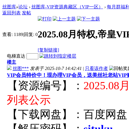
丝图库
»
论坛
›
丝图库-VIP资源典藏区（VIP一区）
›
每月群福
返回列表
发帖
2025.08月特权,帝
查看:
1189
|
回复:
0
[复制链接]
电梯直达
楼主
丝图***
发表于 2025-10-7 14:42:41
|
只看该作者
VIP会员特价中！现办理VIP会员，送美丝社老站VI
【资源编号】：
2025.
列表公示
【下载网盘】：百度网盘
【解压密码】：
situku