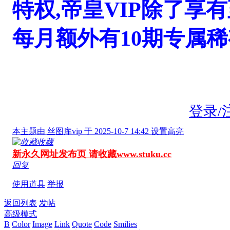
特权,帝皇VIP除了享
每月额外有10期专属
登录/
本主题由 丝图库vip 于 2025-10-7 14:42 设置高亮
收藏
新永久网址发布页 请收藏www.stuku.cc
回复
使用道具
举报
返回列表
发帖
高级模式
B
Color
Image
Link
Quote
Code
Smilies