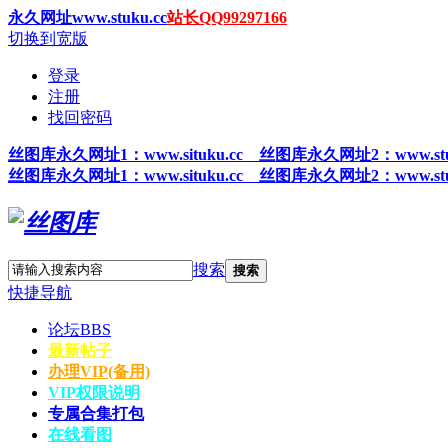
永久网址www.stuku.cc
站长QQ99297166
切换到宽版
登录
注册
找回密码
丝图
库永久网址1
：www.situku.cc 丝图库永久网址2：www.stu
丝图
库永久网址1
：www.situku.cc 丝图库永久网址2：www.stu
搜索
搜索
快捷导航
论坛
BBS
最新帖子
办理VIP(备用)
VIP权限说明
专属合集打包
在线看图