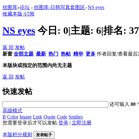
丝图库
»
论坛
›
丝图库-日韩写真套图区
›
NS eyes
收藏本版
|
订阅
NS eyes
今日:
0
|
主题:
6
|
排名:
37
返 回
发帖
新窗
全部主题
最新
热门
热帖
精华
更多
作者
回复/查看
最后
本版块或指定的范围内尚无主题
返 回
发帖
快速发帖
还可输入
80
高级模式
B
Color
Image
Link
Quote
Code
Smilies
您需要登录后才可以发帖
登录
|
立即注册
本版积分规则
发表帖子