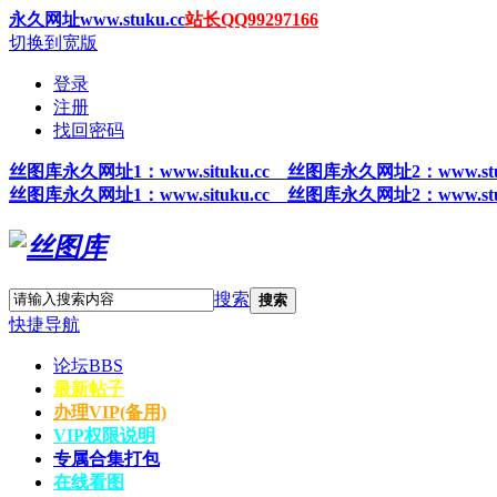
永久网址www.stuku.cc
站长QQ99297166
切换到宽版
登录
注册
找回密码
丝图
库永久网址1
：www.situku.cc 丝图库永久网址2：www.stu
丝图
库永久网址1
：www.situku.cc 丝图库永久网址2：www.stu
搜索
搜索
快捷导航
论坛
BBS
最新帖子
办理VIP(备用)
VIP权限说明
专属合集打包
在线看图