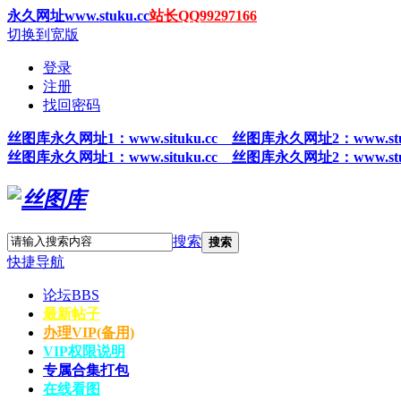
永久网址www.stuku.cc
站长QQ99297166
切换到宽版
登录
注册
找回密码
丝图
库永久网址1
：www.situku.cc 丝图库永久网址2：www.stu
丝图
库永久网址1
：www.situku.cc 丝图库永久网址2：www.stu
搜索
搜索
快捷导航
论坛
BBS
最新帖子
办理VIP(备用)
VIP权限说明
专属合集打包
在线看图